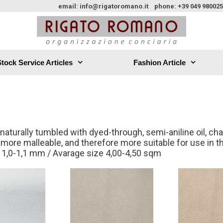
email: info@rigatoromano.it phone: +39 049 9800254
tock Service Articles
Fashion Article
 naturally tumbled with dyed-through, semi-aniline oil, cha
t more malleable, and therefore more suitable for use in t
 1,0-1,1 mm / Avarage size 4,00-4,50 sqm