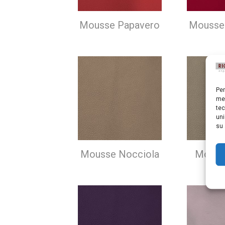
Mousse Papavero
Mousse
Per
mem
tec
uni
su 
Mousse Nocciola
Mouss