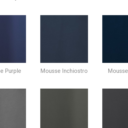
e Purple
Mousse Inchiostro
Mousse