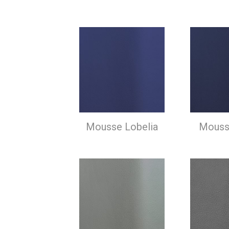
Mousse Lobelia
Mouss