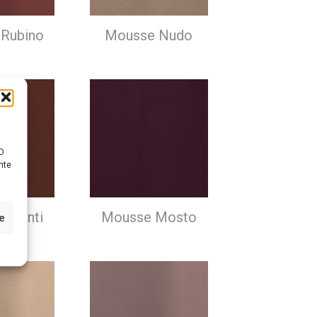
Rubino
Mousse Nudo
D
nte
Chianti
Mousse Mosto
ze