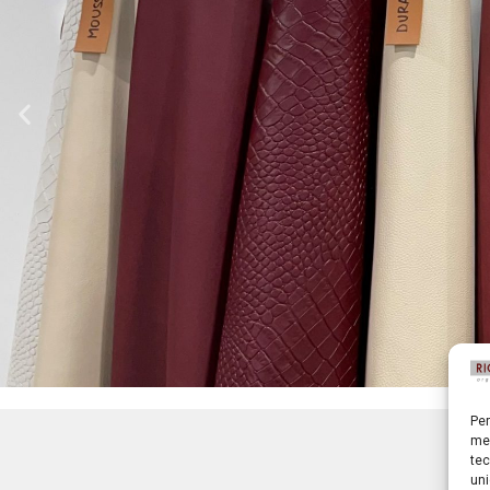
Per
L
mem
2
tec
uni