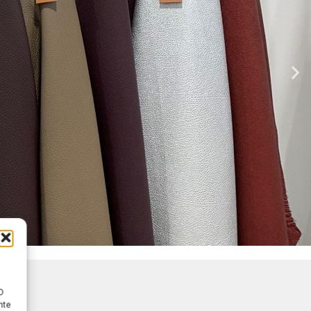
D
nte