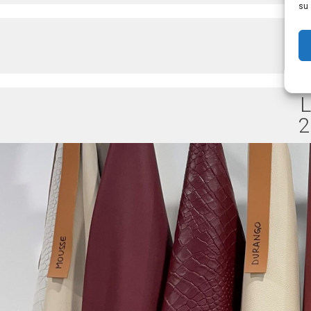
su 
L
20
L
2