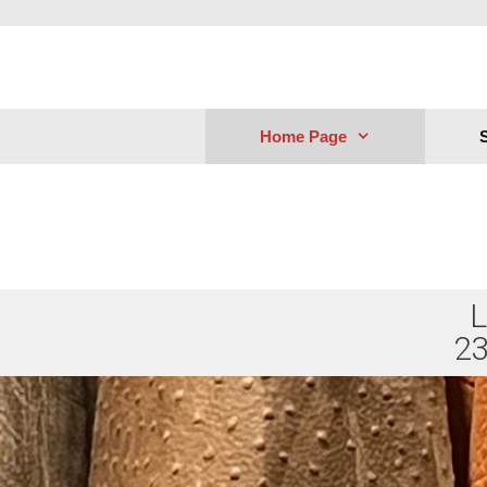
Home Page
S
L
23