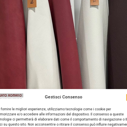
Gestisci Consenso
 fornire le migliori esperienze, utilizziamo tecnologie come i cookie per
ineapelle Rho Milano
orizzare e/o accedere alle informazioni del dispositivo. Il consenso a queste
1 - 23 Febbraio 2023
nologie ci permetterà di elaborare dati come il comportamento di navigazione o I
ci su questo sito. Non acconsentire o ritirare il consenso può influire negativame