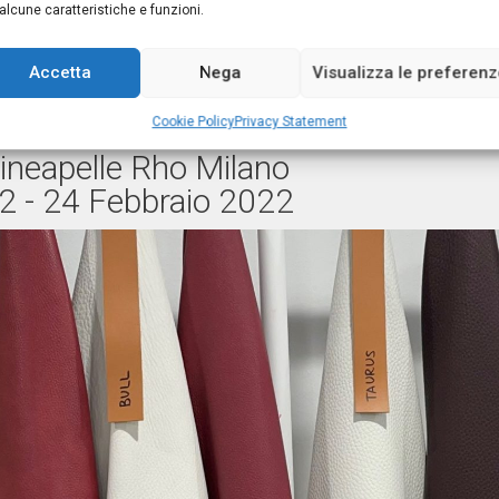
alcune caratteristiche e funzioni.
ineapelle Rho Milano
Accetta
Nega
Visualizza le preferen
 - 22 Settembre 2022
Cookie Policy
Privacy Statement
ineapelle Rho Milano
2 - 24 Febbraio 2022