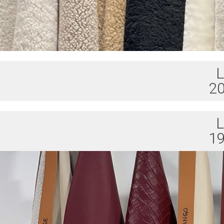
L
20
L
19