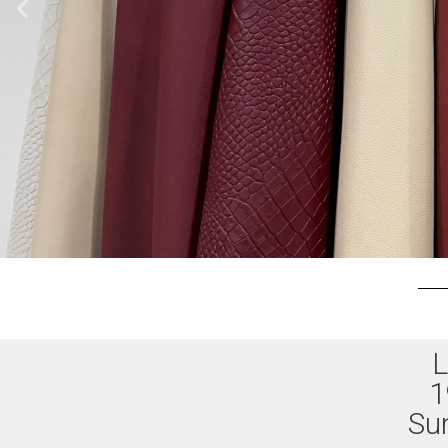
L
1
Su