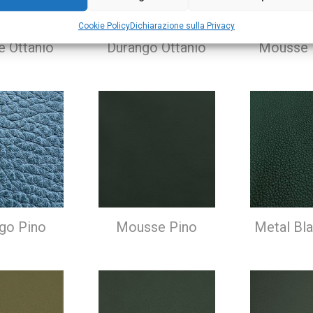
Cookie Policy
Dichiarazione sulla Privacy
 Ottanio
Durango Ottanio
Mousse 
go Pino
Mousse Pino
Metal Bl