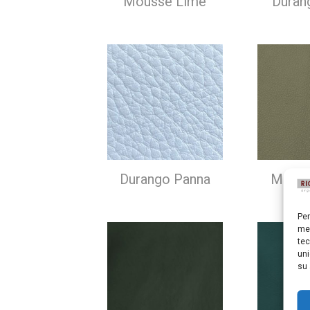
Mousse Lime
Duran
Durango Panna
Mouss
Per
mem
tec
uni
su 