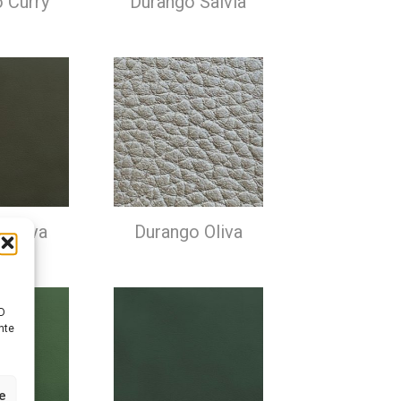
 Curry
Durango Salvia
 Oliva
Durango Oliva
D
nte
ze