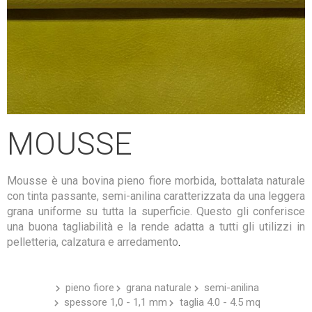
MOUSSE
Mousse è una bovina pieno fiore morbida, bottalata naturale
con tinta passante, semi-anilina caratterizzata da una leggera
grana uniforme su tutta la superficie. Questo gli conferisce
una buona tagliabilità e la rende adatta a tutti gli utilizzi in
pelletteria, calzatura e arredamento
.
pieno fiore
grana naturale
semi-anilina
spessore 1,0 - 1,1 mm
taglia 4.0 - 4.5 mq