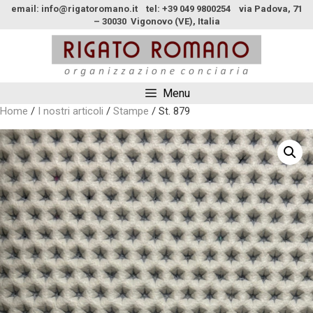
email: info@rigatoromano.it tel: +39 049 9800254 via Padova, 71
– 30030 Vigonovo (VE), Italia
Menu
Home
/
I nostri articoli
/
Stampe
/ St. 879