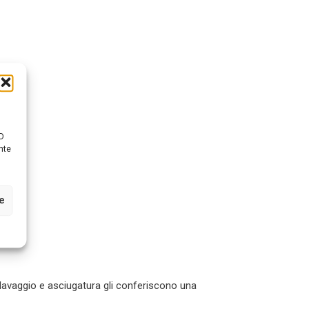
D
nte
ze
i lavaggio e asciugatura gli conferiscono una