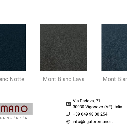
anc Notte
Mont Blanc Lava
Mont Bla
Via Padova, 71
30030 Vigonovo (VE) Italia​
+39 049 98 00 254
info@rigatoromano.it​